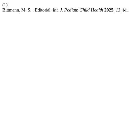
(1)
Bittmann, M. S. . Editorial.
Int. J. Pediatr. Child Health
2025
,
13
, i-ii.