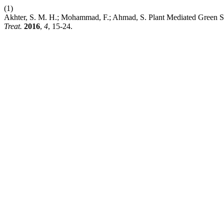
(1)
Akhter, S. M. H.; Mohammad, F.; Ahmad, S. Plant Mediated Green Syn
Treat.
2016
,
4
, 15-24.